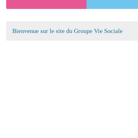
Bienvenue sur le site du Groupe Vie Sociale
Atelier Bienvenue à la Retraite
Salle sens
Par CYNTHIA DURRAULT
Par HELEN
CCAS SAINT-BREVIN-LES-PINS
SAINT BREVIN LES PINS