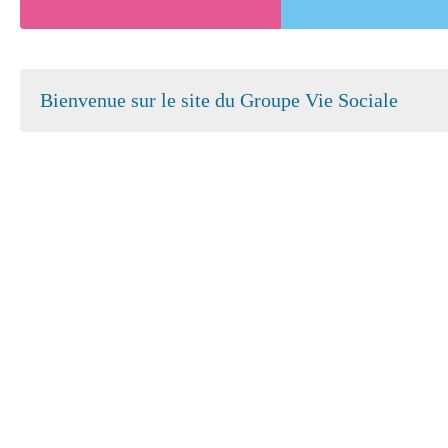
Bienvenue sur le site du Groupe Vie Sociale
Atelier Bienvenue à la Retraite
Salle sens
Par CYNTHIA DURRAULT
Par HELEN
CCAS SAINT-BREVIN-LES-PINS
SAINT BREVIN LES PINS