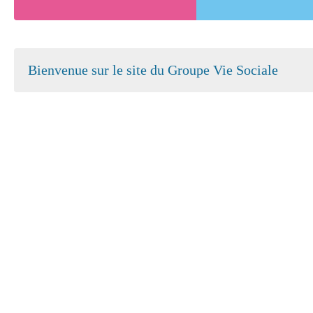
Bienvenue sur le site du Groupe Vie Sociale
Atelier Bienvenue à la Retraite
Salle sens
Par CYNTHIA DURRAULT
Par HELEN
CCAS SAINT-BREVIN-LES-PINS
SAINT BREVIN LES PINS